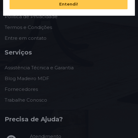
Entendi!
Sobre a entrega
Política de Privacidade
Termos e Condições
Entre em contato
Serviços
Assistência Técnica e Garantia
Blog Madeiro MDF
Fornecedores
Trabalhe Conosco
Precisa de Ajuda?
Atendimento