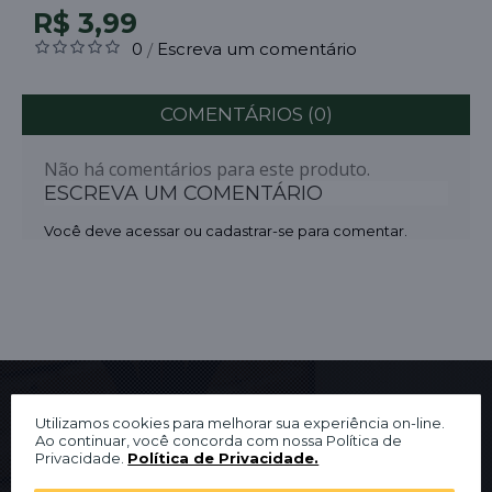
R$ 3,99
0
Escreva um comentário
/
COMENTÁRIOS (0)
Não há comentários para este produto.
ESCREVA UM COMENTÁRIO
Você deve
acessar
ou
cadastrar-se
para comentar.
Institucional
Utilizamos cookies para melhorar sua experiência on-line.
Ao continuar, você concorda com nossa Política de
Privacidade.
Política de Privacidade.
Sobre Nós