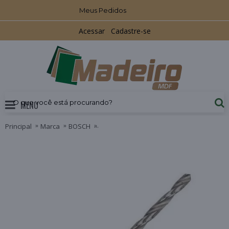
Meus Pedidos
Acessar
Cadastre-se
MENU
Principal
Marca
BOSCH
Broca Aço Rápido para Metal HSS-G 5,5m