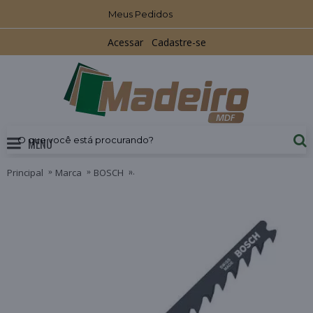
Meus Pedidos
Acessar
Cadastre-se
MENU
Principal
Marca
BOSCH
Lãmina de Serra Tico Tico T101B para Ma