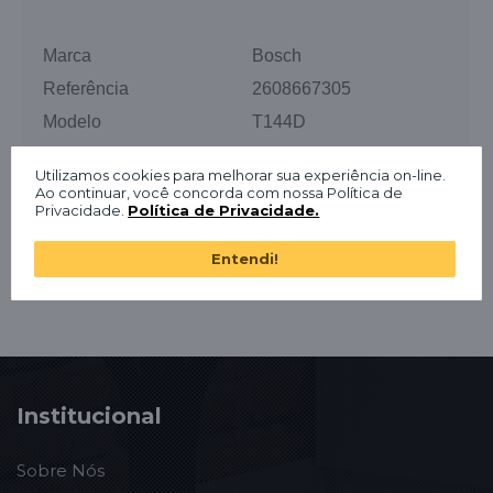
Marca
Bosch
Referência
2608667305
Modelo
T144D
Qtde na embalagem
01 Unidade
Utilizamos cookies para melhorar sua experiência on-line.
Ao continuar, você concorda com nossa Política de
Privacidade.
Política de Privacidade.
Entendi!
Institucional
Sobre Nós