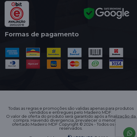
Formas de pagamento
Todas as regras e promoções são validas apenas para produtos
vendidos e entregues pelo Madeiro MDF.
O valor de oferta do produto será garantido após a finalização da
compra. Havendo divergencia, prevalecer o menor preço
ofertado.Madeiro MDF Copyright © 2024 - Todos os direitos
reservados.