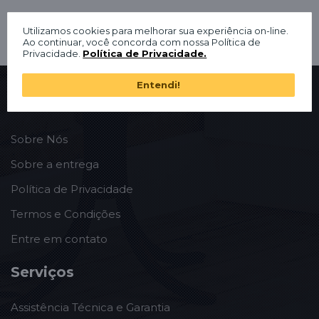
Utilizamos cookies para melhorar sua experiência on-line.
Ao continuar, você concorda com nossa Política de
Privacidade.
Política de Privacidade.
Entendi!
Institucional
Sobre Nós
Sobre a entrega
Política de Privacidade
Termos e Condições
Entre em contato
Serviços
Assistência Técnica e Garantia