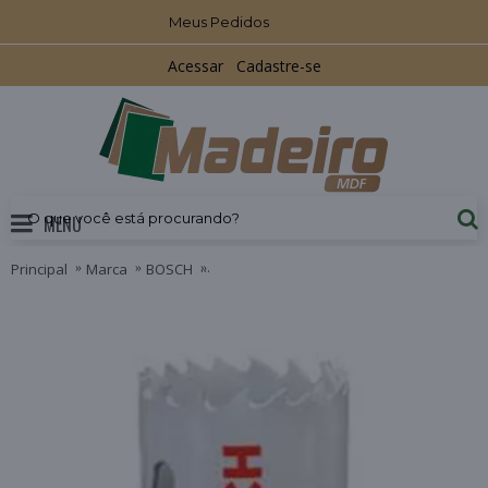
Meus Pedidos
Acessar
Cadastre-se
MENU
Principal
Marca
BOSCH
Serra Copo Bimetálica HSS Cobalto 32mm