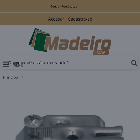
Meus Pedidos
Acessar
Cadastre-se
MENU
Principal
Calço Comum D8 Alto para Dobradiça Metallamat A Hafele