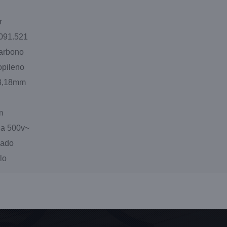
r
.091.521
arbono
opileno
 3,18mm
m
 a 500v~
lado
lo