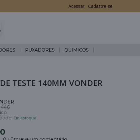
Acessar
Cadastre-se
DORES
PUXADORES
QUÍMICOS
 DE TESTE 140MM VONDER
NDER
0446
ico
idade:
Em estoque
70
0
Escreva um comentário
/