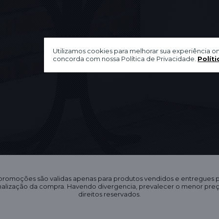
Utilizamos cookies para melhorar sua experiência on
concorda com nossa Política de Privacidade.
Políti
 promoções são validas apenas para produtos vendidos e entregues
finalização da compra. Havendo divergencia, prevalecer o menor pr
direitos reservados.