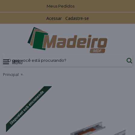
Meus Pedidos
Acessar
Cadastre-se
MENU
Principal
Corrediça Invisivel 500mm Fecho Toque (Push Open) HD Fer