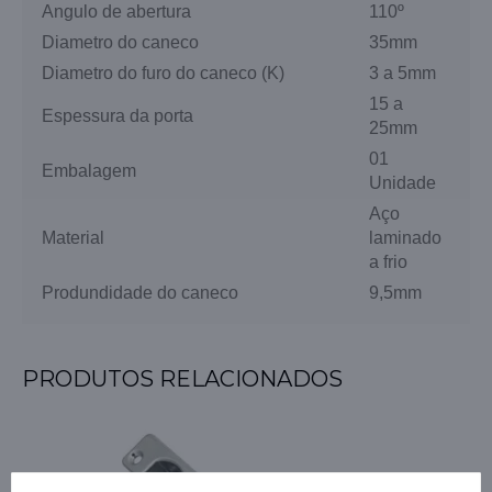
Angulo de abertura
110º
Diametro do caneco
35mm
Diametro do furo do caneco (K)
3 a 5mm
15 a
Espessura da porta
25mm
01
Embalagem
Unidade
Aço
Material
laminado
a frio
Produndidade do caneco
9,5mm
PRODUTOS RELACIONADOS