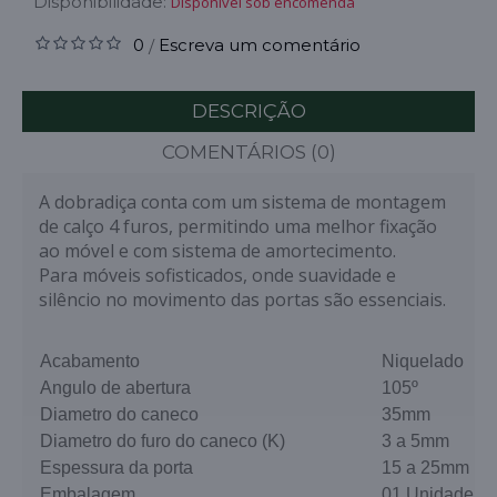
Disponibilidade:
Disponível sob encomenda
0
Escreva um comentário
/
DESCRIÇÃO
COMENTÁRIOS (0)
A dobradiça conta com um sistema de montagem
de calço 4 furos, permitindo uma melhor fixação
ao móvel e com sistema de amortecimento.
Para móveis sofisticados, onde suavidade e
silêncio no movimento das portas são essenciais.
Acabamento
Niquelado
Angulo de abertura
105º
Diametro do caneco
35mm
Diametro do furo do caneco (K)
3 a 5mm
Espessura da porta
15 a 25mm
Embalagem
01 Unidade