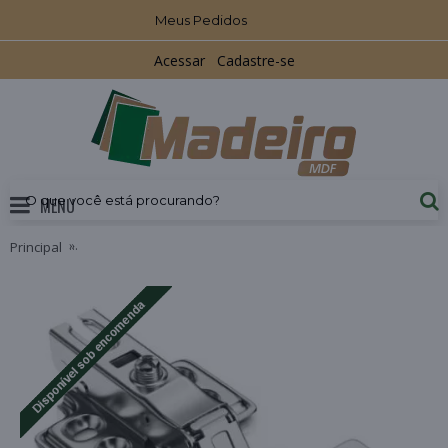
Meus Pedidos
Acessar
Cadastre-se
MENU
Principal
Dobradiça Reta com Amortecedor Calço Fixo HD Ferragens