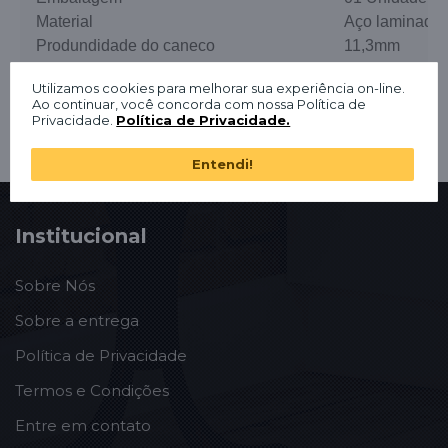
Material
Aço laminado a
Produndidade do caneco
11,3mm
Utilizamos cookies para melhorar sua experiência on-line.
Ao continuar, você concorda com nossa Política de
Privacidade.
Política de Privacidade.
Entendi!
Institucional
Sobre Nós
Sobre a entrega
Política de Privacidade
Termos e Condições
Entre em contato