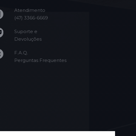
Atendimento
(47) 3366-6669
Suporte e
Devoluções
F.A.Q.
Perguntas Frequentes