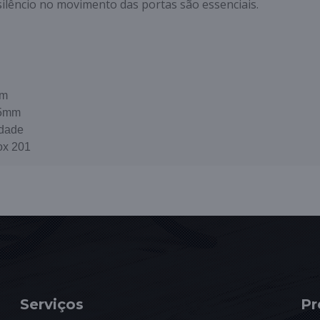
silêncio no movimento das portas são essenciais.
mm
25mm
dade
ox 201
Serviços
Pr