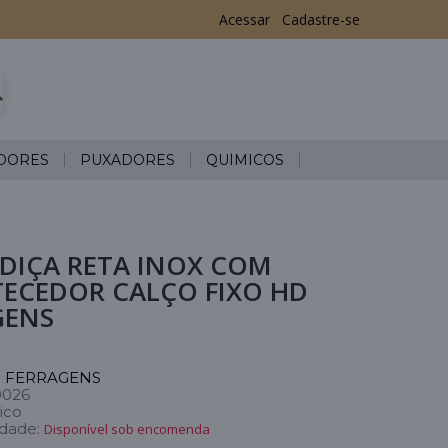
Acessar
Cadastre-se
DORES
PUXADORES
QUÍMICOS
DIÇA RETA INOX COM
ECEDOR CALÇO FIXO HD
GENS
 FERRAGENS
0026
ico
idade:
Disponível sob encomenda