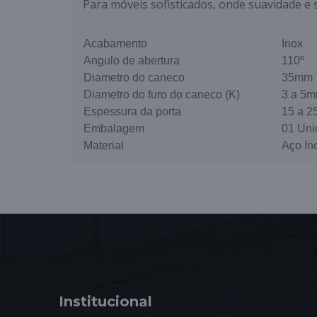
Para móveis sofisticados, onde suavidade e 
Acabamento
Inox
Angulo de abertura
110º
Diametro do caneco
35mm
Diametro do furo do caneco (K)
3 a 5
Espessura da porta
15 a 
Embalagem
01 Uni
Material
Aço In
Institucional