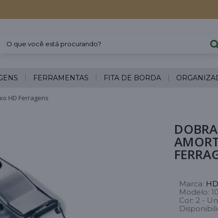
GENS
FERRAMENTAS
FITA DE BORDA
ORGANIZA
ixo HD Ferragens
DOBRA
AMORT
FERRA
Marca:
HD
Modelo:
1
Cor:
2 - Un
Disponibil