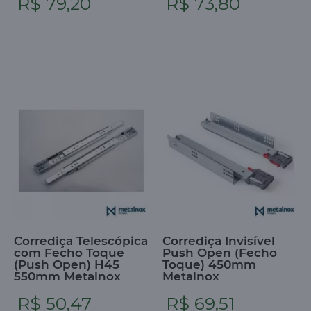
R$ 79,20
R$ 73,80
Corrediça Telescópica
Corrediça Invisível
com Fecho Toque
Push Open (Fecho
(Push Open) H45
Toque) 450mm
550mm Metalnox
Metalnox
R$ 50,47
R$ 69,51