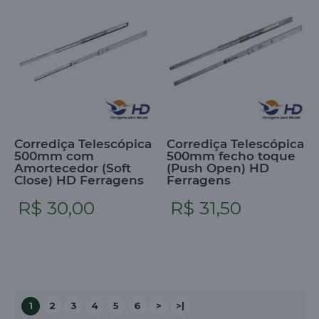
Corrediça Telescópica
Corrediça Telescópica
500mm com
500mm fecho toque
Amortecedor (Soft
(Push Open) HD
Close) HD Ferragens
Ferragens
R$ 30,00
R$ 31,50
1
2
3
4
5
6
>
>|