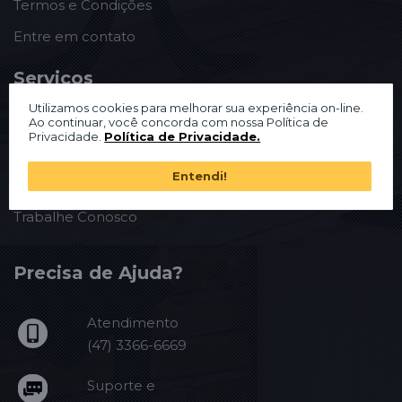
Termos e Condições
Entre em contato
Serviços
Utilizamos cookies para melhorar sua experiência on-line.
Assistência Técnica e Garantia
Ao continuar, você concorda com nossa Política de
Privacidade.
Política de Privacidade.
Blog Madeiro MDF
Entendi!
Fornecedores
Trabalhe Conosco
Precisa de Ajuda?
Atendimento
(47) 3366-6669
Suporte e