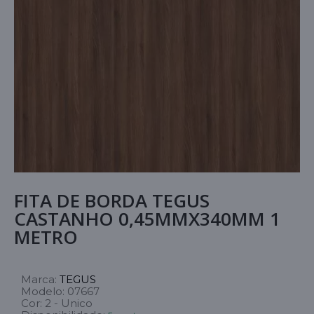
FITA DE BORDA TEGUS
CASTANHO 0,45MMX340MM 1
METRO
Marca:
TEGUS
Modelo:
07667
Cor:
2 - Unico