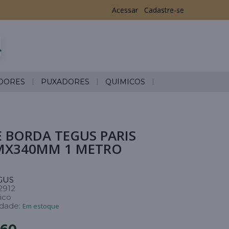
Acessar
Cadastre-se
DORES
PUXADORES
QUÍMICOS
E BORDA TEGUS PARIS
MX340MM 1 METRO
GUS
2912
ico
idade:
Em estoque