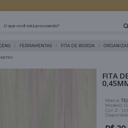
GENS
FERRAMENTAS
FITA DE BORDA
ORGANIZA
1 METRO
FITA D
0,45M
Marca:
TE
Modelo:
0
Cor:
2 - Un
Disponibil