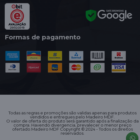
Formas de pagamento
Todas as regras e promoções são validas apenas para produtos
vendidos e entregues pelo Madeiro MDF.
O valor de oferta do produto será garantido após a finalização da
compra. Havendo divergencia, prevalecer o menor preço
ofertado.Madeiro MDF Copyright © 2024 - Todos os direitos
reservados.