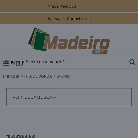
Meus Pedidos
Acessar
Cadastre-se
MENU
Principal
FITA DE BORDA
340MM
REFINE SUA BUSCA
340MM