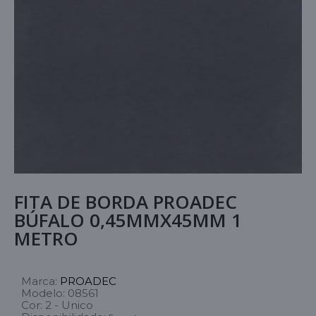
FITA DE BORDA PROADEC
BÚFALO 0,45MMX45MM 1
METRO
Marca:
PROADEC
Modelo:
08561
Cor:
2 - Unico