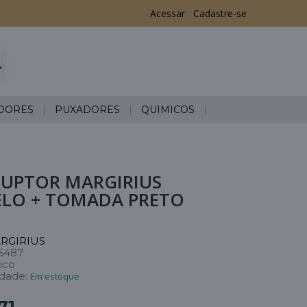
Acessar
Cadastre-se
DORES
PUXADORES
QUÍMICOS
RUPTOR MARGIRIUS
ELO + TOMADA PRETO
RGIRIUS
6487
ico
idade:
Em estoque