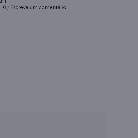
71
0
Escreva um comentário
/