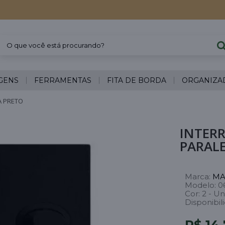
GENS
FERRAMENTAS
FITA DE BORDA
ORGANIZA
A PRETO
INTER
PARAL
Marca:
MA
Modelo:
0
Cor:
2 - Un
Disponibil