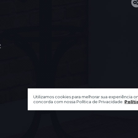
Utilizamos cookies para melhorar sua experiência on
concorda com nossa Política de Privacidade.
Políti