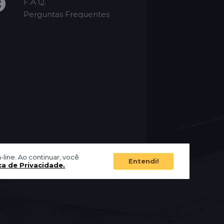
F.A.Q.
Perguntas Frequentes
-line. Ao continuar, você
Entendi!
ca de Privacidade.