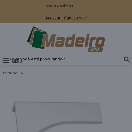
Meus Pedidos
Acessar
Cadastre-se
MENU
Principal
Ponteira Facetato RM-183 Acabamento Anodizado 18mm Rom