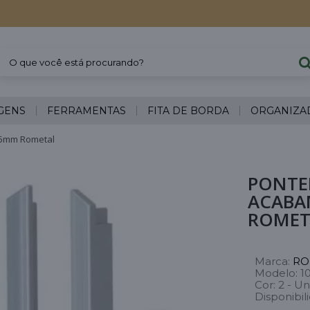
GENS
FERRAMENTAS
FITA DE BORDA
ORGANIZA
15mm Rometal
PONTEI
ACABA
ROMET
Marca:
RO
Modelo:
1
Cor:
2 - Un
Disponibil