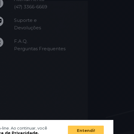
(47) 3366-6669
Suporte e
Devoluções
F.A.Q.
Perguntas Frequentes
-line. Ao continuar, você
Entendi!
ca de Privacidade.