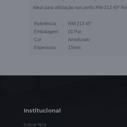
Ideal para utilização nos perfis RM-213 45º R
Referência
RM-213 45°
Embalagem
01 Par
Cor
Anodizado
Espessura
15mm
Institucional
Sobre Nós