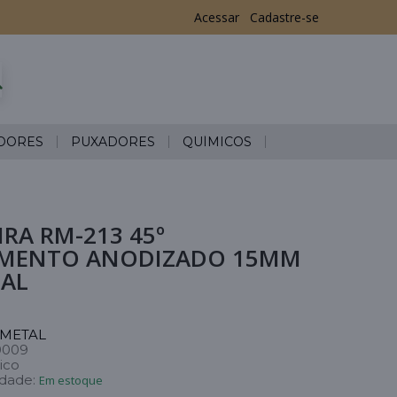
Acessar
Cadastre-se
DORES
PUXADORES
QUÍMICOS
RA RM-213 45º
MENTO ANODIZADO 15MM
AL
METAL
0009
ico
idade:
Em estoque