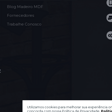
Blog Madeiro MDF
Fornecedores
Trabalhe Conosco
Utilizamos cookies para melhorar sua experiência on
concorda com nossa Política de Privacidade.
Políti