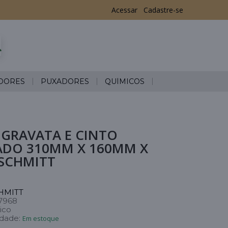
Acessar
Cadastre-se
DORES
PUXADORES
QUÍMICOS
 GRAVATA E CINTO
DO 310MM X 160MM X
SCHMITT
HMITT
7968
ico
idade:
Em estoque