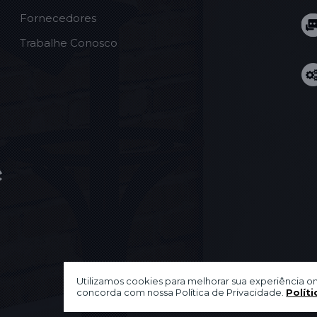
Fornecedores
Trabalhe Conosco
Utilizamos cookies para melhorar sua experiência on
concorda com nossa Política de Privacidade.
Políti