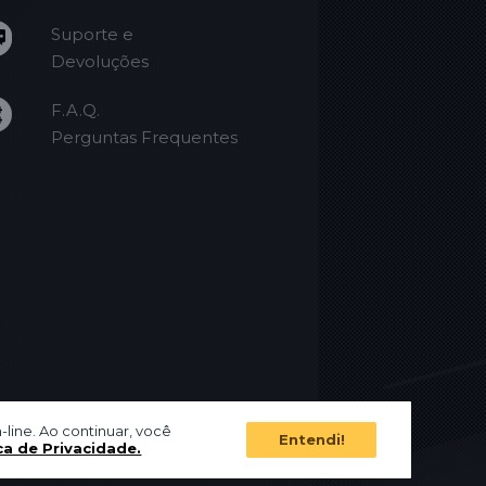
Suporte e
Devoluções
F.A.Q.
Perguntas Frequentes
-line. Ao continuar, você
Entendi!
ca de Privacidade.