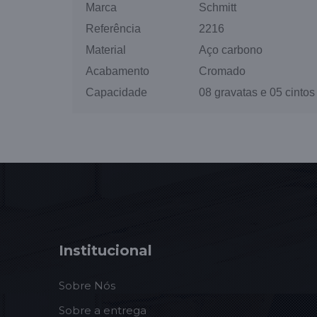
Marca
Schmitt
Referência
2216
Material
Aço carbono
Acabamento
Cromado
Capacidade
08 gravatas e 05 cintos
Institucional
Sobre Nós
Sobre a entrega