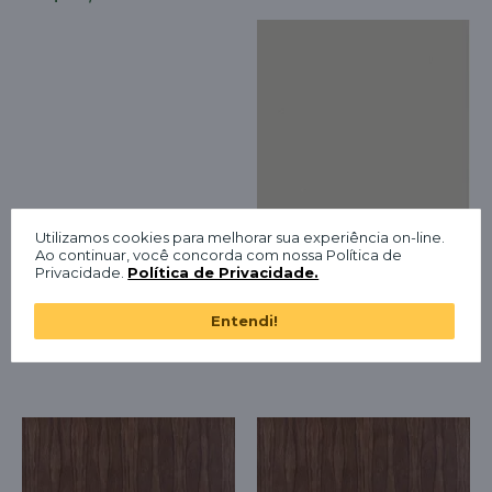
Utilizamos cookies para melhorar sua experiência on-line.
Ao continuar, você concorda com nossa Política de
FITA DE BORDA
Privacidade.
Política de Privacidade.
PROADEC KASHMIR
0,45MMX100MM 1
Entendi!
METRO