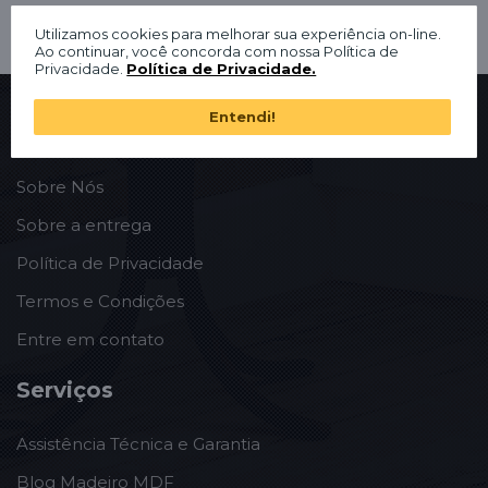
Utilizamos cookies para melhorar sua experiência on-line.
Ao continuar, você concorda com nossa Política de
Privacidade.
Política de Privacidade.
Entendi!
Institucional
Sobre Nós
Sobre a entrega
Política de Privacidade
Termos e Condições
Entre em contato
Serviços
Assistência Técnica e Garantia
Blog Madeiro MDF