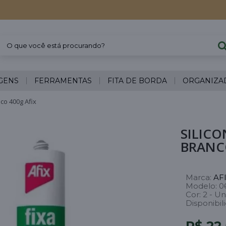
GENS
FERRAMENTAS
FITA DE BORDA
ORGANIZA
co 400g Afix
SILICO
BRANCO
Marca:
AF
Modelo:
0
Cor:
2 - Un
Disponibil