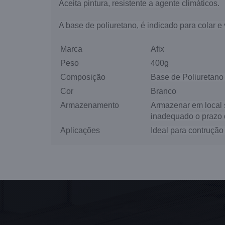
Aceita pintura, resistente a agente climáticos.
A base de poliuretano, é indicado para colar e 
Marca
Afix
Peso
400g
Composição
Base de Poliuretano
Cor
Branco
Armazenamento
Armazenar em local 
inadequado o prazo d
Aplicações
Ideal para contrução c