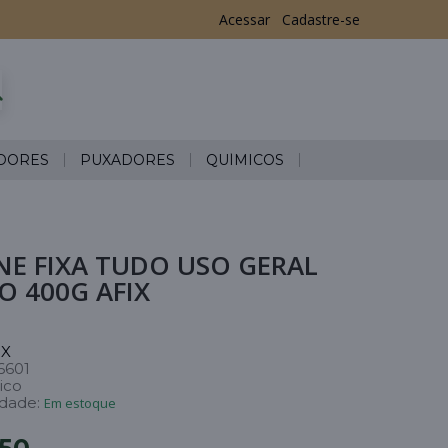
Acessar
Cadastre-se
DORES
PUXADORES
QUÍMICOS
NE FIXA TUDO USO GERAL
 400G AFIX
IX
6601
ico
idade:
Em estoque