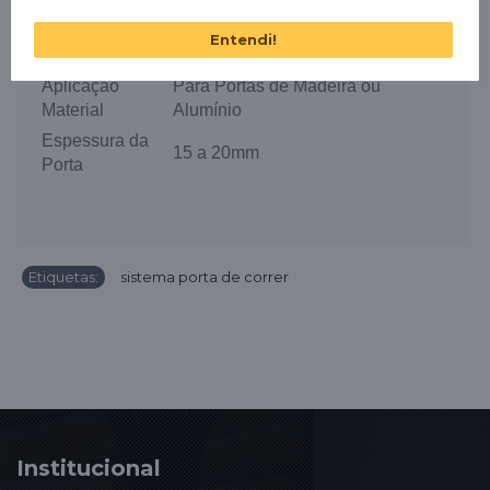
Capacidade de
Até 30k
Carga
Entendi!
Apliação
Embutido ou Sobreposto
Aplicação
Para Portas de Madeira ou
Material
Alumínio
Espessura da
15 a 20mm
Porta
Etiquetas:
sistema porta de correr
Institucional