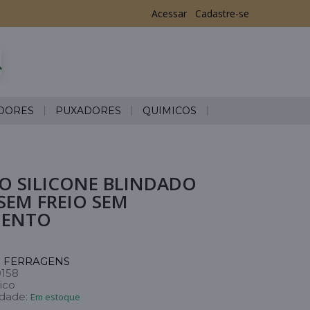
Acessar
Cadastre-se
DORES
PUXADORES
QUÍMICOS
O SILICONE BLINDADO
SEM FREIO SEM
MENTO
 FERRAGENS
0158
ico
idade:
Em estoque