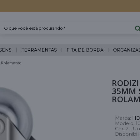
GENS
FERRAMENTAS
FITA DE BORDA
ORGANIZA
m Rolamento
RODIZI
35MM 
ROLA
Marca:
HD
Modelo:
1
Cor:
2 - Un
Disponibil