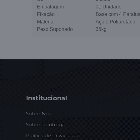
Embalagem
01 Unidade
Fixação
Base com 4 Parafu
Material
Aço e Poliuretano
Peso Suportado
35kg
Institucional
Sobre Nós
Sobre a entrega
Política de Privacidade