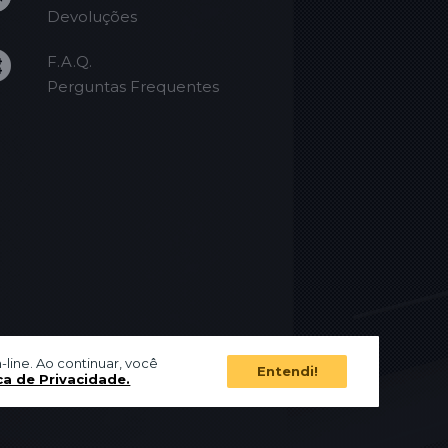
Devoluções
F.A.Q.
Perguntas Frequentes
-line. Ao continuar, você
Entendi!
ca de Privacidade.