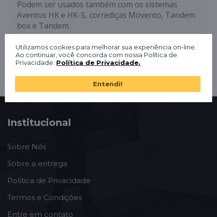
Podem ser usados também com os sistemas
Aventos HK e HK-S, corrediças Movento, Tandem
box e Tandem.
Utilizamos cookies para melhorar sua experiência on-line.
Ao continuar, você concorda com nossa Política de
Privacidade.
Política de Privacidade.
Entendi!
Institucional
Sobre Nós
Sobre a entrega
Política de Privacidade
Termos e Condições
Entre em contato