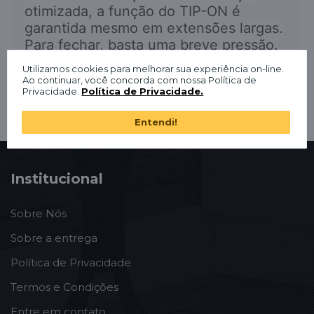
otimizada, a função do TIP-ON é
garantida mesmo em extensões largas.
Para fechar, basta uma breve pressão.
Utilizamos cookies para melhorar sua experiência on-line.
Ao continuar, você concorda com nossa Política de
Privacidade.
Política de Privacidade.
Entendi!
Institucional
Sobre Nós
Sobre a entrega
Política de Privacidade
Termos e Condições
Entre em contato