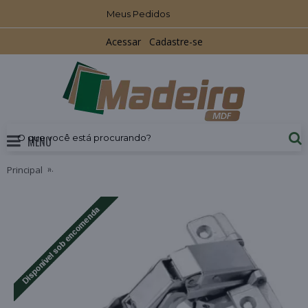
Meus Pedidos
Acessar
Cadastre-se
MENU
Principal
Dobradiça 165º Reta com Amortecedor Metalla Clip sem Calç