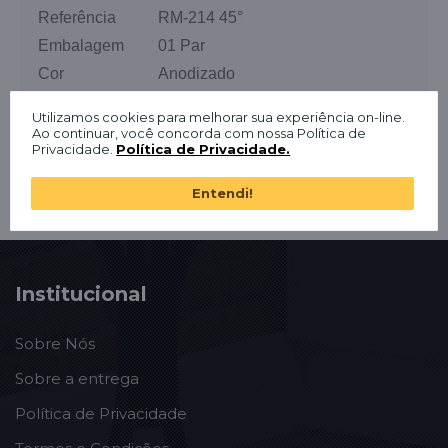
Referência
RM-214 45°
Embalagem
01 Par
Cor
Anodizado
Espessura
18mm
Utilizamos cookies para melhorar sua experiência on-line.
Ao continuar, você concorda com nossa Política de
Privacidade.
Política de Privacidade.
Entendi!
Institucional
Sobre Nós
Sobre a entrega
Política de Privacidade