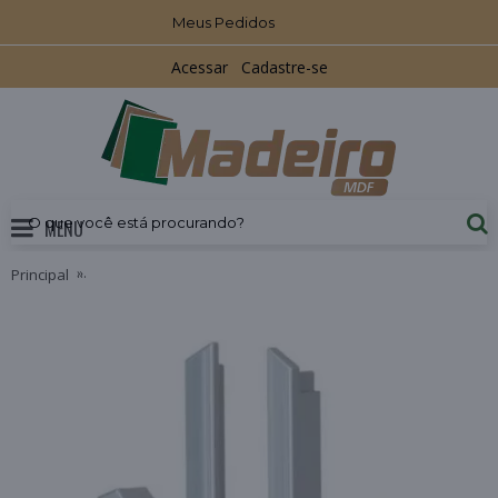
Meus Pedidos
Acessar
Cadastre-se
MENU
Principal
Ponteira RM-214 45º Acabamento Anodizado 18mm Rometal