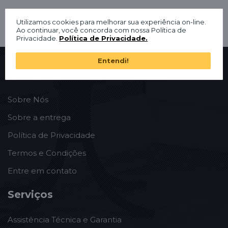
Utilizamos cookies para melhorar sua experiência on-line.
Ao continuar, você concorda com nossa Política de
Privacidade.
Política de Privacidade.
Entendi!
Institucional
Sobre Nós
Sobre a entrega
Política de Privacidade
Termos e Condições
Entre em contato
Serviços
Assistência Técnica e Garantia