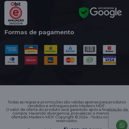
Formas de pagamento
Todas as regras e promoções são validas apenas para produtos
vendidos e entregues pelo Madeiro MDF.
O valor de oferta do produto será garantido após a finalização da
compra. Havendo divergencia, prevalecer o menor preço
ofertado.Madeiro MDF Copyright © 2024 - Todos os direitos
reservados.